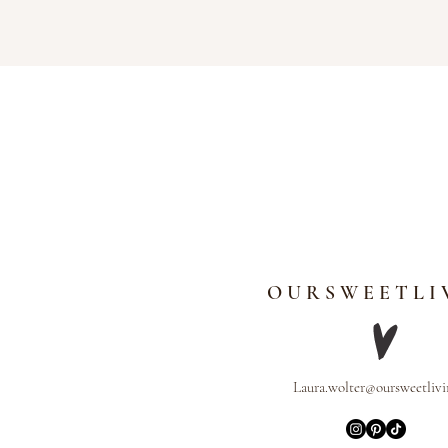
O U R S W E E T L I 
Laura.wolter@oursweetlivi