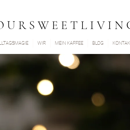
O U R S W E E T L I V I N 
LLTAGSMAGIE
WIR
MEIN KAFFEE
BLOG
KONTA
Es gibt keine Produkte zum Anzeigen.