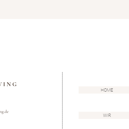
______________________________
V I N G
HOME
ng.de
WIR