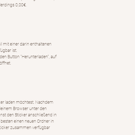
lerdings 0,00€.
 mit einer darin enthaltenen
ügbar ist.
den Button "Herunterladen", auf
öffnet.
icker laden möchtest. Nachdem
f deinem Browser unter den
nst den Sticker anschließend in
 besten einen neuen Ordner in
e Sticker zusammen verfügbar