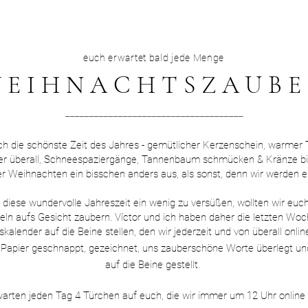
euch erwartet bald jede Menge
EIHNACHTSZAUBE
_____________________________________
ch die schönste Zeit des Jahres - gemütlicher Kerzenschein, warmer 
er überall, Schneespaziergänge, Tannenbaum schmücken & Kränze bi
er Weihnachten ein bisschen anders aus, als sonst, denn wir werden 
iese wundervolle Jahreszeit ein wenig zu versüßen, wollten wir euch
ln aufs Gesicht zaubern. Víctor und ich haben daher die letzten Woche
kalender auf die Beine stellen, den wir jederzeit und von überall onli
Papier geschnappt, gezeichnet, uns zauberschöne Worte überlegt u
auf die Beine gestellt.
ten jeden Tag 4 Türchen auf euch, die wir immer um 12 Uhr online st