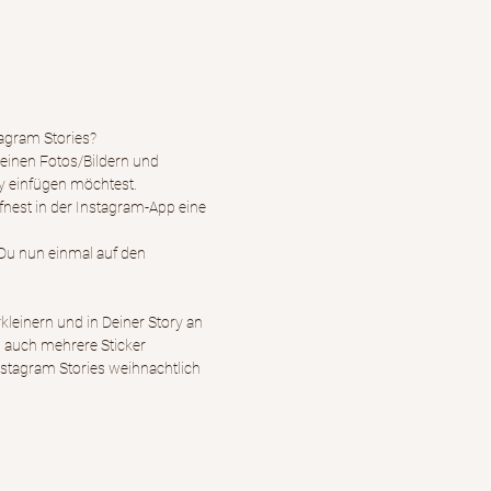
agram Stories?
Deinen Fotos/Bildern und
ry einfügen möchtest.
ffnest in der Instagram-App eine
 Du nun einmal auf den
kleinern und in Deiner Story an
Du auch mehrere Sticker
stagram Stories weihnachtlich