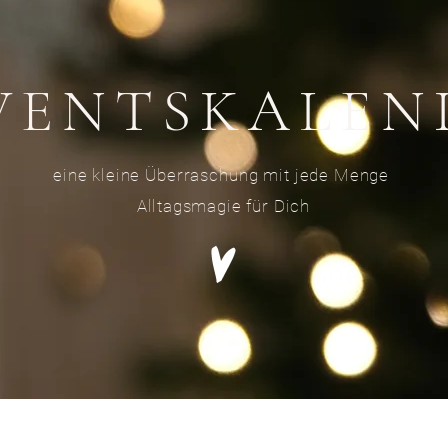
VENTSKALEN
eine kleine Überraschung mit jede Menge
Alltagsmagie
für Dich